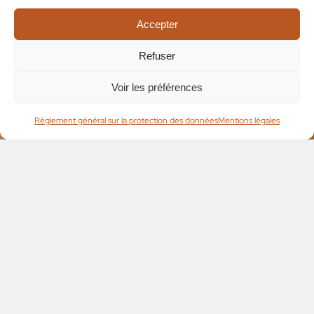
Accepter
Refuser
Voir les préférences
Règlement général sur la protection des données
Mentions légales
Organisez une
dégustation
de vins d’Alsace
à votre domicile