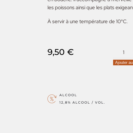
les poissons ainsi que les plats exigean
À servir à une température de 10°C.
quantité
9,50
€
de
Ajouter au
Gentil
d'Alsace
ALCOOL
12,8% ALCOOL / VOL.