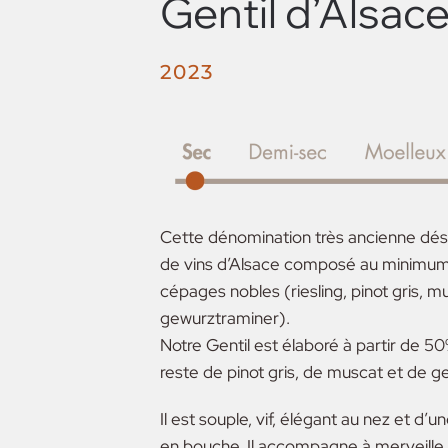
Gentil d’Alsac
2023
Cette dénomination très ancienne dé
de vins d’Alsace composé au minimum
cépages nobles (riesling, pinot gris, m
gewurztraminer).
Notre Gentil est élaboré à partir de 50
reste de pinot gris, de muscat et de g
Il est souple, vif, élégant au nez et d’u
en bouche. Il accompagne à merveille l