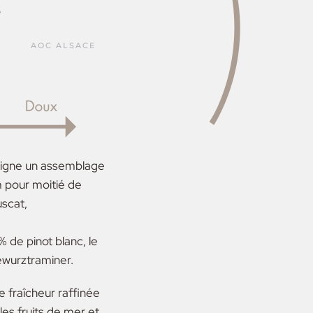
e
AOC ALSACE
signe un assemblage
 pour moitié de
uscat,
% de pinot blanc, le
ewurztraminer.
ne fraîcheur raffinée
es fruits de mer et